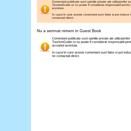
Comentarii publicate sunt opiniile private ale utilizatorilor ac
TourismGuide.ro nu poate fi considerat responsabil pentru 
acestuia.
In cazul in care aceste comentarii sunt false si pot induce
contactati direct.
Nu a semnat nimeni in Guest Book
Comentarii publicate sunt opiniile private ale utilizatorilor
TourismGuide.ro nu poate fi considerat responsabil pent
acceptul acestuia.
In cazul in care aceste comentarii sunt false si pot ind
ne contactati direct.