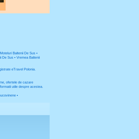
Moteluri Baltenii De Sus
•
ii De Sus
•
Vremea Baltenii
gistrate
eTravel Polonia
.
ume, ofertele de cazare
formatii utile despre acestea.
Bucovinene
•