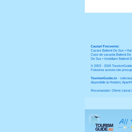
Cautari Frecvente:
Cazare Baltenii De Sus
•
Har
Case de vacanta Baltenii De
De Sus
•
Imobiliare Baltenii 
© 2003 - 2026
TourismGuide
Folosirea acestui site pres
TourismGuide.ro
- colectea
disponibile la Hoteluri, Apar
Recomandari:
Oferte Litoral