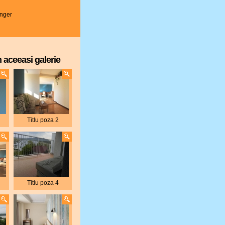
nger
n aceeasi galerie
Titlu poza 2
Titlu poza 4