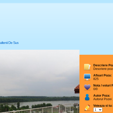
altenii De Sus
Descriere Po
Descriere poz
Afisari Poza:
825
Nota / voturi 
0/0
Autor Poza:
Autorul Pozei 
Voteaza si tu: