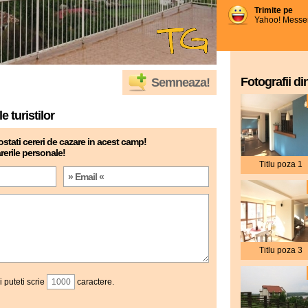
Trimite pe
Yahoo! Messe
Fotografii di
Semneaza!
e turistilor
stati cereri de cazare in acest camp!
rerile personale!
Titlu poza 1
Titlu poza 3
 puteti scrie
caractere.