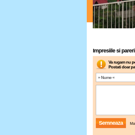
Impresiile si pareril
Va rugam nu po
Postati doar pa
Semneaza
Mai