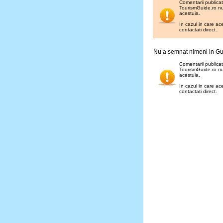
Comentarii publicate
TourismGuide.ro nu 
acestuia.
In cazul in care ac
contactati direct.
Nu a semnat nimeni in G
Comentarii publicate
TourismGuide.ro nu 
acestuia.
In cazul in care ac
contactati direct.