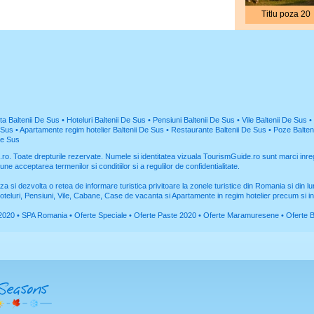
Titlu poza 20
ta Baltenii De Sus
•
Hoteluri Baltenii De Sus
•
Pensiuni Baltenii De Sus
•
Vile Baltenii De Sus
•
 Sus
•
Apartamente regim hotelier Baltenii De Sus
•
Restaurante Baltenii De Sus
•
Poze Balten
De Sus
.ro
. Toate drepturile rezervate. Numele si identitatea vizuala TourismGuide.ro sunt marci inre
upune acceptarea
termenilor si conditiilor
si a
regulilor de confidentialitate
.
za si dezvolta o retea de informare turistica privitoare la zonele turistice din Romania si din l
tHoteluri, Pensiuni, Vile, Cabane, Case de vacanta si Apartamente in regim hotelier precum si in
 2020
•
SPA Romania
•
Oferte Speciale
•
Oferte Paste 2020
•
Oferte Maramuresene
•
Oferte 