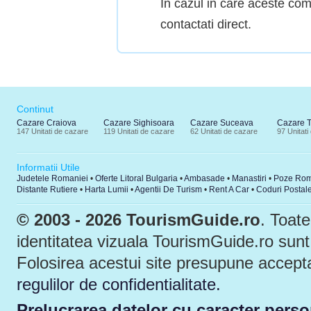
In cazul in care aceste com
contactati direct.
Continut
Cazare Craiova
Cazare Sighisoara
Cazare Suceava
Cazare 
147 Unitati de cazare
119 Unitati de cazare
62 Unitati de cazare
97 Unitati
Informatii Utile
Judetele Romaniei
•
Oferte Litoral Bulgaria
•
Ambasade
•
Manastiri
•
Poze Rom
Distante Rutiere
•
Harta Lumii
•
Agentii De Turism
•
Rent A Car
•
Coduri Postal
© 2003 - 2026 TourismGuide.ro
. Toate
identitatea vizuala TourismGuide.ro sunt
Folosirea acestui site presupune accep
regulilor de confidentialitate.
Prelucrarea datelor cu caracter person