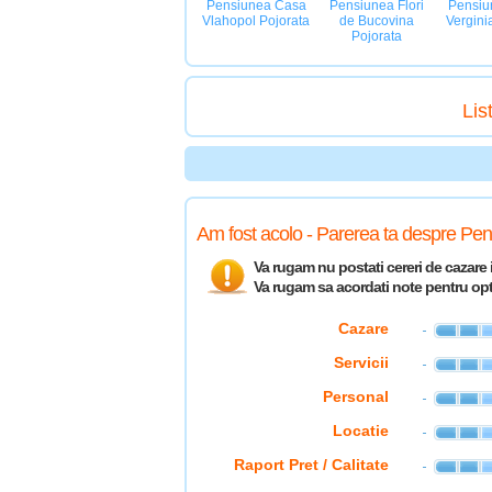
Pensiunea Casa
Pensiu
Pensiunea Flori
Vlahopol Pojorata
Vergini
de Bucovina
Pojorata
Lis
Am fost acolo - Parerea ta despre Pe
Va rugam nu postati cereri de cazare i
Va rugam sa acordati note pentru opti
Cazare
Servicii
Personal
Locatie
Raport Pret / Calitate