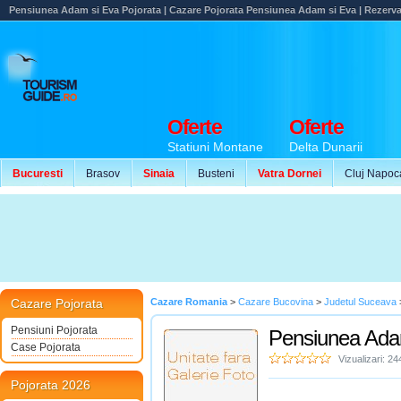
Pensiunea Adam si Eva Pojorata | Cazare Pojorata Pensiunea Adam si Eva | Rezerva
Oferte
Oferte
Statiuni Montane
Delta Dunarii
Bucuresti
Brasov
Sinaia
Busteni
Vatra Dornei
Cluj Napoc
Cazare Pojorata
Cazare Romania
>
Cazare Bucovina
>
Judetul Suceava
Pensiuni Pojorata
Pensiunea Ada
Case Pojorata
Vizualizari: 24
Pojorata 2026