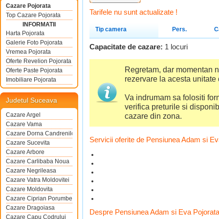
Cazare Pojorata
Tarifele nu sunt actualizate !
Top Cazare Pojorata
INFORMATII
Tip camera
Pers.
C
Harta Pojorata
Galerie Foto Pojorata
Capacitate de cazare:
1 locuri
Vremea Pojorata
Oferte Revelion Pojorata
Regretam, dar momentan nu 
Oferte Paste Pojorata
rezervare la acesta unitate
Imobiliare Pojorata
Va indrumam sa folositi for
Judetul Suceava
verifica preturile si disponib
Cazare Argel
cazare din zona.
Cazare Vama
Cazare Dorna Candrenilor
Servicii oferite de Pensiunea Adam si Ev
Cazare Sucevita
Cazare Arbore
Cazare Carlibaba Noua
Cazare Negrileasa
Cazare Vatra Moldovitei
Cazare Moldovita
Cazare Ciprian Porumbescu
Cazare Dragoiasa
Despre Pensiunea Adam si Eva Pojorat
Cazare Capu Codrului